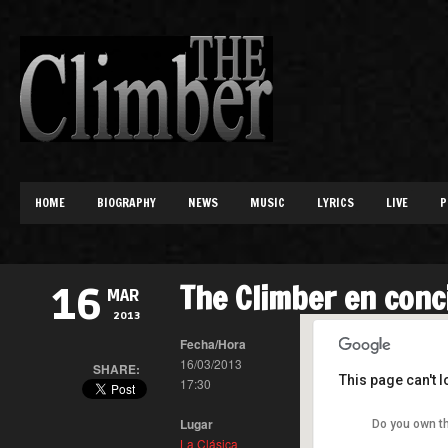
HOME
BIOGRAPHY
NEWS
MUSIC
LYRICS
LIVE
P
The Climber en conci
16
MAR
2013
Fecha/Hora
16/03/2013
SHARE:
This page can't 
17:30
La Clásica
Lugar
C/ Floridab
Do you own t
La Clásica