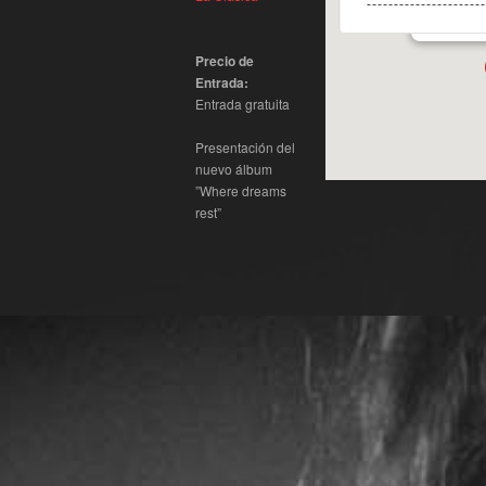
#_EVENT
Precio de
Entrada:
Entrada gratuita
Presentación del
nuevo álbum
”Where dreams
rest”